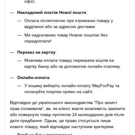
офісі.
Накладений платіж Нової пошти
:
Оплата післяплатою при отриманні товару у
відділенні або за адресою доставки.
Ми надсилаємо товар Новою поштою без
передоплати!
Переказ на картку
:
Можлива оплата товару переказом коштів на
картку банку або за допомогою онлайн-платежу.
Онлайн-оплата
:
У кошику виберіть онлайн-оплату WayForPay та
оплачуйте покупки прямо на сайті.
Відповідно до українського законодавства “Про захист
прав споживачів”, ви, як клієнт, маєте можливість замінити
або повернути товар протягом 14 календарних днів після
дати придбання. Однак, це право стосується лише
нового товару, який відповідає наступним критеріям:
Виріб не був у використанні.