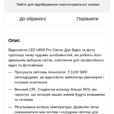
Увійти
для відображення накопичувальної знижки
%
До обраного
Порівняти
Опис
Відеосвітло LED U800 Pro Світло Для Відео та фото
пропонує низку чудових особливостей, які роблять його
ідеальним вибором світла, освітлення для професійного
відео та фотозйомки:
Просунута світлова технологія: З 1120 SMD
світлодіодами, це відеосвітло забезпечує рівномірне і
потужне освітлення.
Високий CRI: З індексом кольору більше 95%, він
гарантує, що кольори ваших знімків будуть яскравими
та точними.
Регульована колірна температура: Дозволяє легко
перемикатися між теплим і холодним світлом для