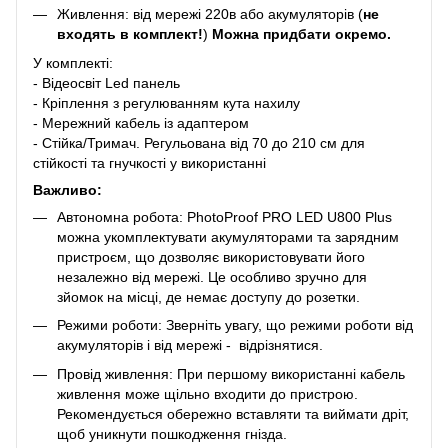
Живлення: від мережі 220в або акумуляторів (
не
входять в комплект!
)
Можна придбати окремо.
У комплекті:
- Відеосвіт Led панель
- Кріплення з регулюванням кута нахилу
- Мережний кабель із адаптером
- Стійка/Тримач. Регульована від 70 до 210 см для
стійкості та гнучкості у використанні
Важливо:
Автономна робота: PhotoProof PRO LED U800 Plus
можна укомплектувати акумуляторами та зарядним
пристроєм, що дозволяє використовувати його
незалежно від мережі. Це особливо зручно для
зйомок на місці, де немає доступу до розетки.
Режими роботи: Зверніть увагу, що режими роботи від
акумуляторів і від мережі - відрізнятися.
Провід живлення: При першому використанні кабель
живлення може щільно входити до пристрою.
Рекомендується обережно вставляти та виймати дріт,
щоб уникнути пошкодження гнізда.