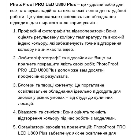
PhotoProof PRO LED U800 Plus
– це чудовий вибір для
всіх, хто шукає надійне та якісне освітлення для студійної
роботи. Це універсальне освітлювальне обладнання
підходить для широкого кола користувачів:
Професійні фотографи та відеооператори: Вони
оцінять регульовану колірну температуру та високий
індекс кольору, які забезпечують точне відтворення
кольору на знімках та відео.
Любителі фотографії та відеозйомки: Якщо ви
прагнете покращити якість своїх робіт, PhotoProof
PRO LED U800Plus допоможе вам досягти
професійних результатів.
Блогери та творці контенту: Це портативне
освітлювальне обладнання ідеально підходить для
зйомок у різних умовах – від студії до вуличних
локацій.
Візажисти та стилісти: Вони оцінять точність
відтворення кольору під час роботи з моделями.
Організатори заходів та презентацій: PhotoProof PRO
LED U800 Plus забезпечує якісне освітлення для