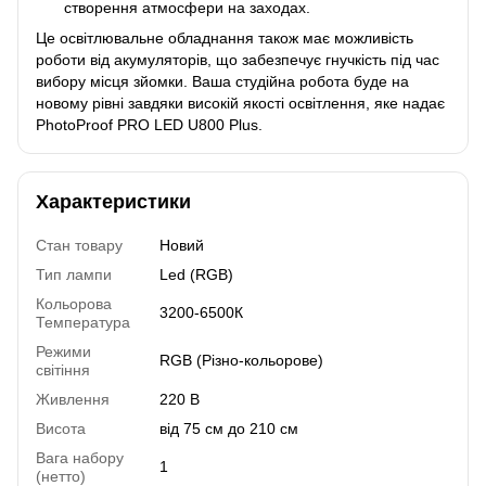
створення атмосфери на заходах.
Це освітлювальне обладнання також має можливість
роботи від акумуляторів, що забезпечує гнучкість під час
вибору місця зйомки. Ваша студійна робота буде на
новому рівні завдяки високій якості освітлення, яке надає
PhotoProof PRO LED U800 Plus.
Характеристики
Стан товару
Новий
Тип лампи
Led (RGB)
Кольорова
3200-6500К
Температура
Режими
RGB (Різно-кольорове)
світіння
Живлення
220 В
Висота
від 75 см до 210 см
Вага набору
1
(нетто)