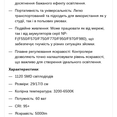
досягнення бажаного ефекту освітлення.
Портативність та універсальність: Легко
транспортований та підходить для використання як у
студії, так і в польових умовах.
Подвійне живлення: Може працювати як від мережі,
так і від акумуляторів серії NP-
F(F550/F570/F750/F770/F950/F970/F980), що
забезпечує гнучкість у різних ситуаціях зйомки.
Плавне регулювання яскравості: Контролери
дозволяють точно налаштовувати рівень яскравості,
що важливо для створення ідеального освітлення.
Характеристики
:
1120 SMD світлодіодів
Розміри: 29/17/3 см
Колірна температура: 3200-6500К
Потужність: 60 ват
CRI: 95+
Яскравість: 5000lm