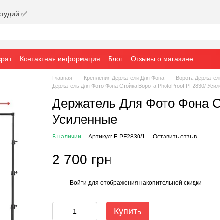
студий ✅
врат
Контактная информация
Блог
Отзывы о магазине
Главная
Крепления Держатели Для Фона
Ворота Держател
Держатель Для Фото Фона Стойка Ворота PhotoProof PF2830/ Уси
Держатель Для Фото Фона С
Усиленные
В наличии
Артикул: F-PF2830/1
Оставить отзыв
2 700 грн
Войти
для отображения накопительной скидки
%
Купить