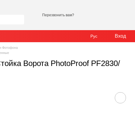
Перезвонить вам?
Вход
Рус
и Фотофона
ленные
тойка Ворота PhotoProof PF2830/