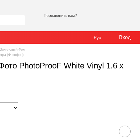
Перезвонить вам?
Вход
Рус
 Виниловый Фон
етра (Фотофон)
то PhotoProoF White Vinyl 1.6 х