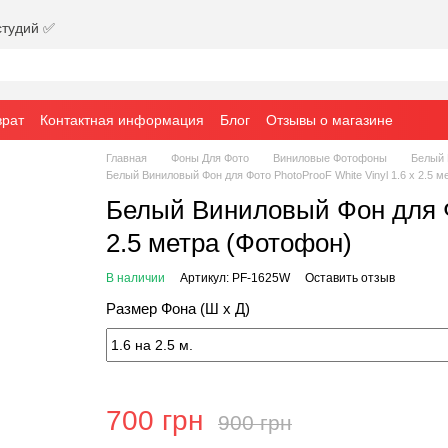
студий ✅
врат
Контактная информация
Блог
Отзывы о магазине
Главная
Фоны Для Фото
Виниловые Фотофоны
Белый
Белый Виниловый Фон для Фото PhotoProoF White Vinyl 1.6 х 2.5 м
Белый Виниловый Фон для Фо
2.5 метра (Фотофон)
В наличии
Артикул: PF-1625W
Оставить отзыв
Размер Фона (Ш х Д)
700 грн
900 грн