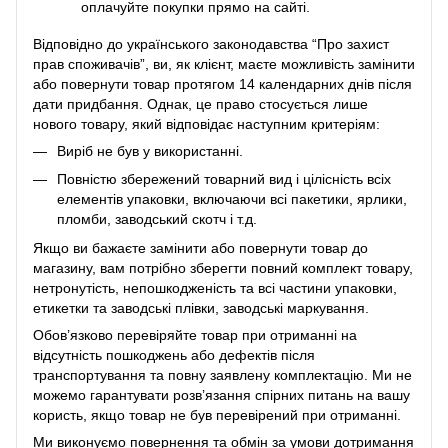
оплачуйте покупки прямо на сайті.
Відповідно до українського законодавства “Про захист
прав споживачів”, ви, як клієнт, маєте можливість замінити
або повернути товар протягом 14 календарних днів після
дати придбання. Однак, це право стосується лише
нового товару, який відповідає наступним критеріям:
Виріб не був у використанні.
Повністю збережений товарний вид і цілісність всіх
елементів упаковки, включаючи всі пакетики, ярлики,
пломби, заводський скотч і т.д.
Якщо ви бажаєте замінити або повернути товар до
магазину, вам потрібно зберегти повний комплект товару,
нетронутість, непошкодженість та всі частини упаковки,
етикетки та заводські плівки, заводські маркування.
Обов’язково перевіряйте товар при отриманні на
відсутність пошкоджень або дефектів після
транспортування та повну заявлену комплектацію. Ми не
можемо гарантувати розв’язання спірних питань на вашу
користь, якщо товар не був перевірений при отриманні.
Ми виконуємо повернення та обмін за умови дотримання