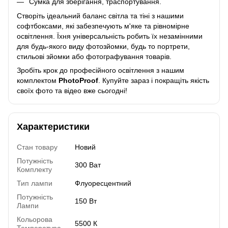
Сумка для зберігання, траспортування.
Створіть ідеальний баланс світла та тіні з нашими
софтбоксами, які забезпечують м'яке та рівномірне
освітлення. Їхня універсальність робить їх незамінними
для будь-якого виду фотозйомки, будь то портрети,
стильові зйомки або фотографування товарів.
Зробіть крок до професійного освітлення з нашим
комплектом
PhotoProof
. Купуйте зараз і покращіть якість
своїх фото та відео вже сьогодні!
Характеристики
Стан товару
Новий
Потужність
300 Ват
Комплекту
Тип лампи
Флуоресцентний
Потужність
150 Вт
Лампи
Кольорова
5500 К